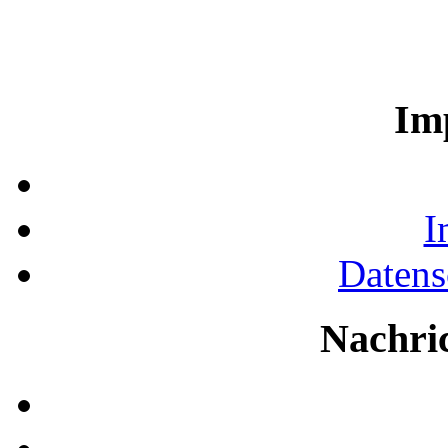
Im
I
Datens
Nachri