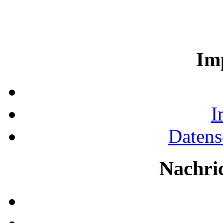
Im
I
Datens
Nachri