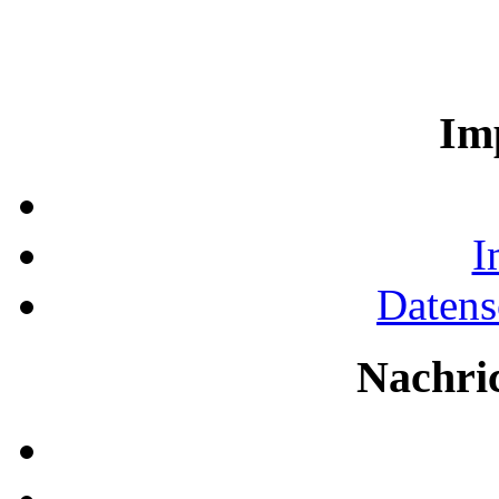
Im
I
Datens
Nachri