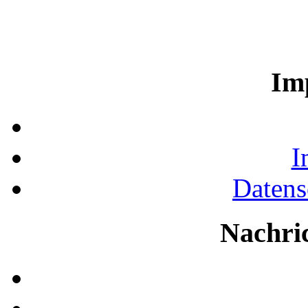
Im
I
Datens
Nachri