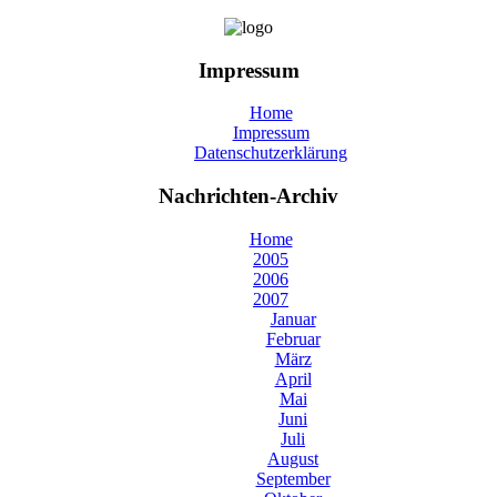
Impressum
Home
Impressum
Datenschutzerklärung
Nachrichten-Archiv
Home
2005
2006
2007
Januar
Februar
März
April
Mai
Juni
Juli
August
September