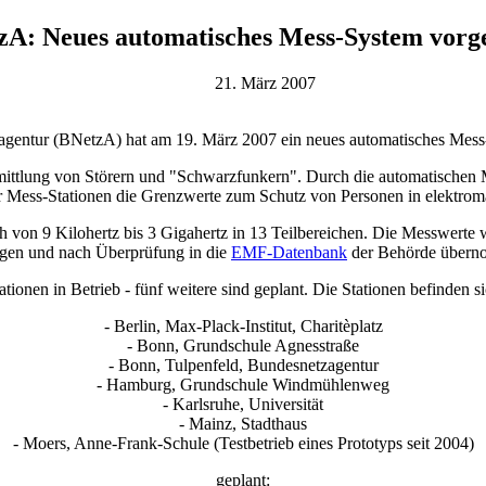
A: Neues automatisches Mess-System vorge
21. März 2007
gentur (BNetzA) hat am 19. März 2007 ein neues automatisches Mess-S
mittlung von Störern und "Schwarzfunkern". Durch die automatischen Me
r Mess-Stationen die Grenzwerte zum Schutz von Personen in elektroma
 von 9 Kilohertz bis 3 Gigahertz in 13 Teilbereichen. Die Messwert
agen und nach Überprüfung in die
EMF-Datenbank
der Behörde übern
ationen in Betrieb - fünf weitere sind geplant. Die Stationen befinden s
- Berlin, Max-Plack-Institut, Charitèplatz
- Bonn, Grundschule Agnesstraße
- Bonn, Tulpenfeld, Bundesnetzagentur
- Hamburg, Grundschule Windmühlenweg
- Karlsruhe, Universität
- Mainz, Stadthaus
- Moers, Anne-Frank-Schule (Testbetrieb eines Prototyps seit 2004)
geplant: