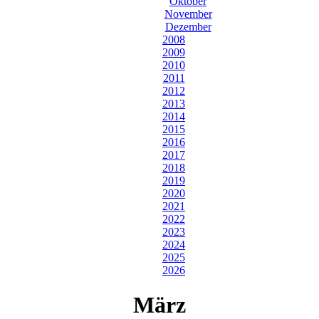
Oktober
November
Dezember
2008
2009
2010
2011
2012
2013
2014
2015
2016
2017
2018
2019
2020
2021
2022
2023
2024
2025
2026
März