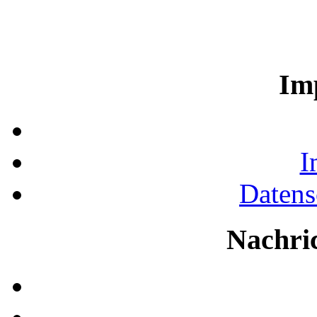
Im
I
Datens
Nachri