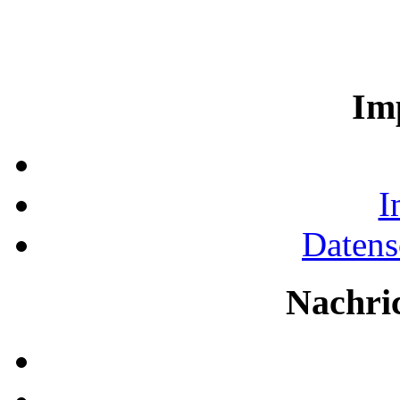
Im
I
Datens
Nachri