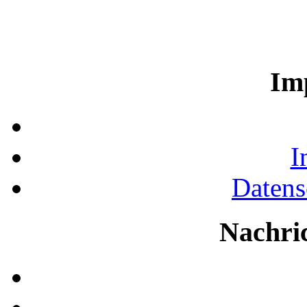
Im
I
Datens
Nachri