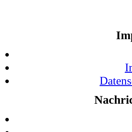
Im
I
Datens
Nachri