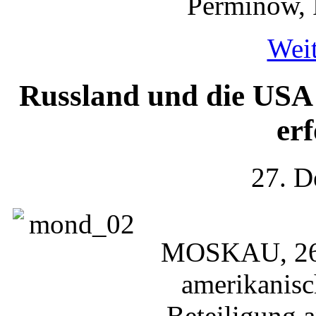
Perminow, 
Weit
Russland und die USA
er
27. D
MOSKAU, 26.
amerikanis
Beteiligung a