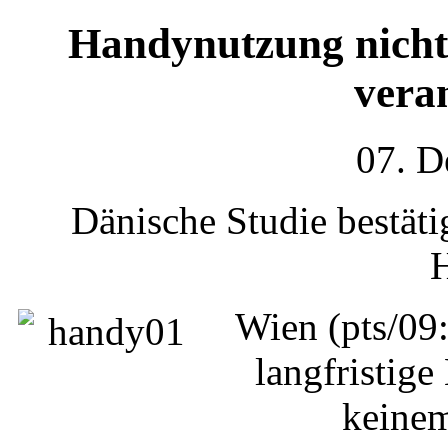
Handynutzung nicht 
vera
07. D
Dänische Studie bestäti
Wien (pts/09:
langfristig
keinem