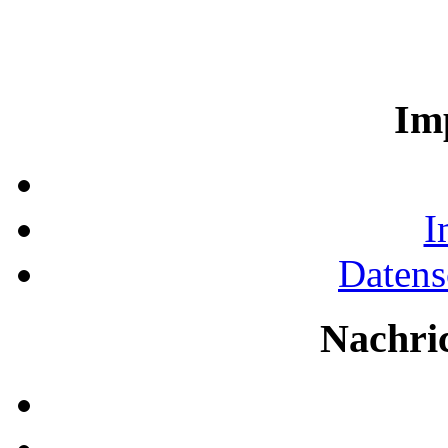
Im
I
Datens
Nachri