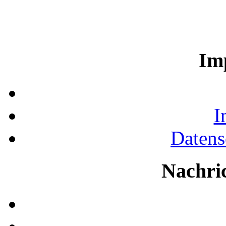
Im
I
Datens
Nachri