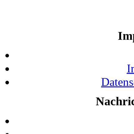
Im
I
Datens
Nachri