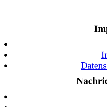
Im
I
Datens
Nachri