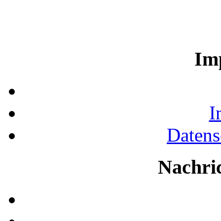
Im
I
Datens
Nachri