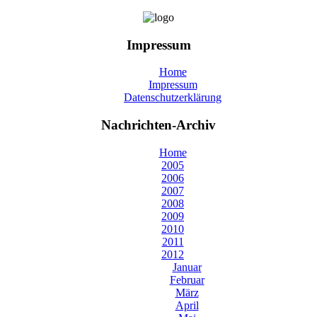
Impressum
Home
Impressum
Datenschutzerklärung
Nachrichten-Archiv
Home
2005
2006
2007
2008
2009
2010
2011
2012
Januar
Februar
März
April