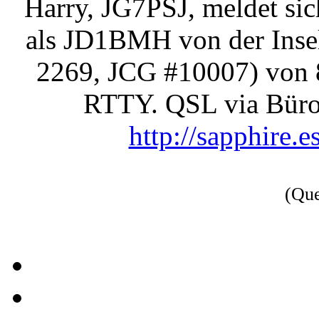
Harry, JG7PSJ, meldet sic
als JD1BMH von der Ins
2269, JCG #10007) von 
RTTY. QSL via Büro 
http://sapphire.
(Qu