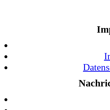
Im
I
Datens
Nachri