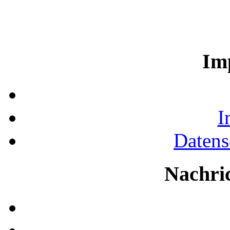
Im
I
Datens
Nachri