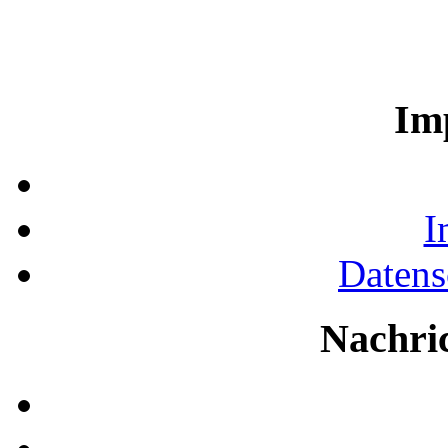
Im
I
Datens
Nachri