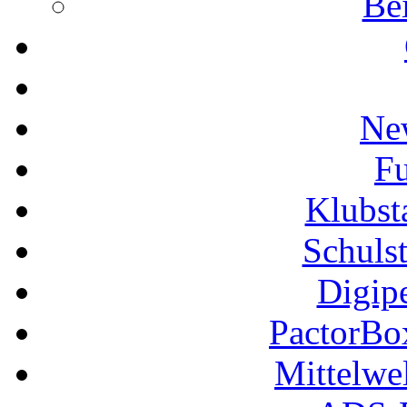
Be
Ne
Fu
Klubs
Schuls
Digip
PactorB
Mittelwe