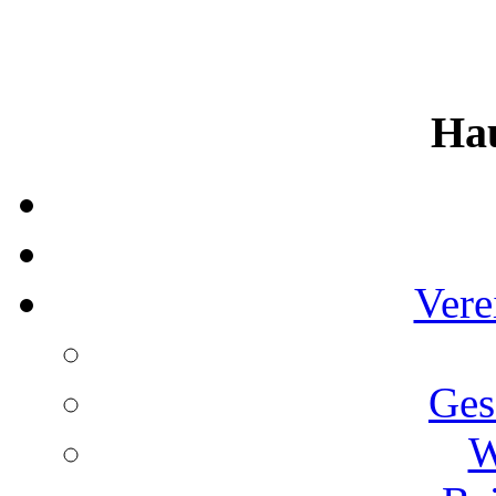
Ha
Vere
Ges
W