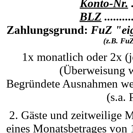
Konto-Nr.
.
BLZ
........
Zahlungsgrund:
FuZ "eig
(z.B. Fu
1x monatlich oder 2x (j
(Überweisung w
Begründete Ausnahmen wer
(s.a. 
2. Gäste und zeitweilige M
eines Monatsbetrages von 1