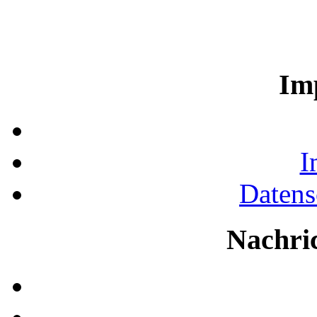
Im
I
Datens
Nachri