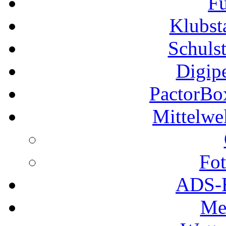
Fu
Klubs
Schuls
Digip
PactorB
Mittelwe
Fot
ADS-B
Me