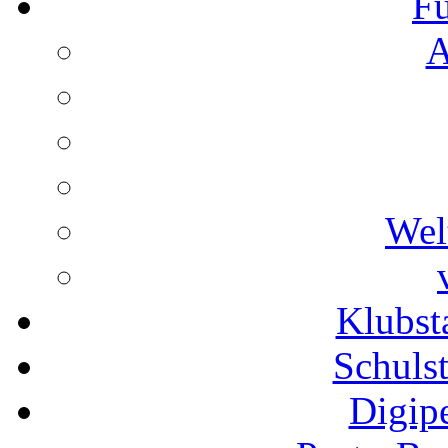
Fu
A
Wel
Klubs
Schuls
Digip