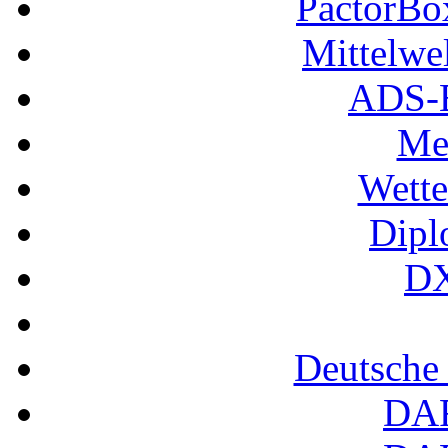
PactorB
Mittelwe
ADS-B
Me
Wette
Dipl
DX
Deutsche
DA