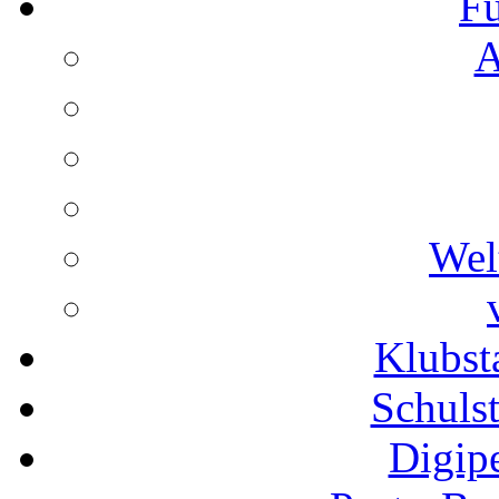
Fu
A
Wel
Klubs
Schuls
Digip