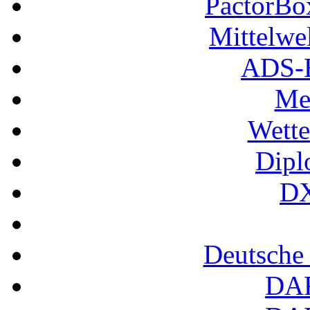
PactorB
Mittelwe
ADS-B
Me
Wette
Dipl
DX
Deutsche
DA