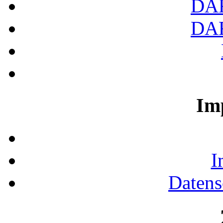
DA
DA
Im
I
Datens