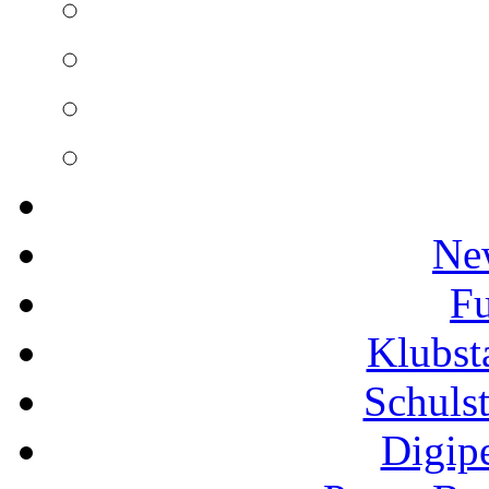
Ne
Fu
Klubs
Schuls
Digip