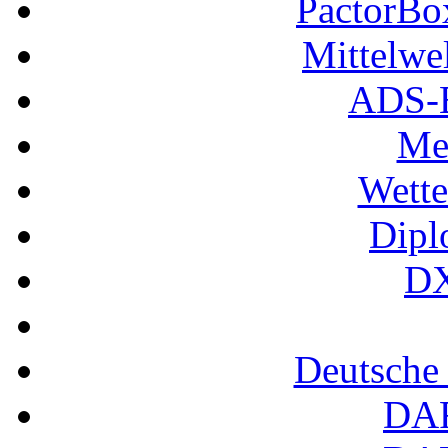
PactorB
Mittelwe
ADS-B
Me
Wette
Dipl
DX
Deutsche
DA