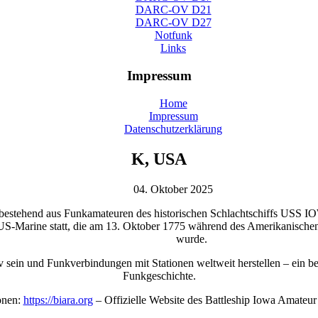
DARC-OV D21
DARC-OV D27
Notfunk
Links
Impressum
Home
Impressum
Datenschutzerklärung
K, USA
04. Oktober 2025
estehend aus Funkamateuren des historischen Schlachtschiffs USS IOW
r US-Marine statt, die am 13. Oktober 1775 während des Amerikanisch
wurde.
 sein und Funkverbindungen mit Stationen weltweit herstellen – ein b
Funkgeschichte.
onen:
https://biara.org
– Offizielle Website des Battleship Iowa Amateur