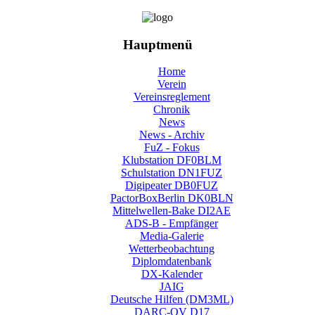
Hauptmenü
Home
Verein
Vereinsreglement
Chronik
News
News - Archiv
FuZ - Fokus
Klubstation DF0BLM
Schulstation DN1FUZ
Digipeater DB0FUZ
PactorBoxBerlin DK0BLN
Mittelwellen-Bake DI2AE
ADS-B - Empfänger
Media-Galerie
Wetterbeobachtung
Diplomdatenbank
DX-Kalender
JAIG
Deutsche Hilfen (DM3ML)
DARC-OV D17