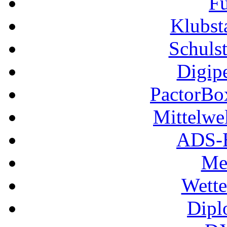
Fu
Klubs
Schuls
Digip
PactorB
Mittelwe
ADS-B
Me
Wette
Dipl