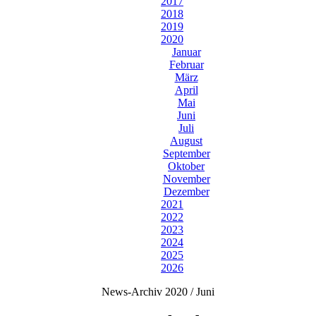
2017
2018
2019
2020
Januar
Februar
März
April
Mai
Juni
Juli
August
September
Oktober
November
Dezember
2021
2022
2023
2024
2025
2026
News-Archiv 2020 / Juni