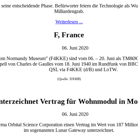
 seine entscheidende Phase. Befürworter feiern die Technologie als Wund
Milliardengrab.
Weiterlesen ...
F, France
06. Juni 2020
ut from Normandy Museum” (F4KKE) sind vom 06. – 20. Juni als TM8
pell von Charles de Gaulles vom 18. Juni 1940 im Rundfunk von BBC
QSL via F4KKE (d/B) und LoTW.
(Quelle: DXMB)
nterzeichnet Vertrag für Wohnmodul in M
06. Juni 2020
ma Orbital Science Corporation einen Vertrag im Wert von 187 Millio
im sogenannten Lunar Gateway unterzeichnet.