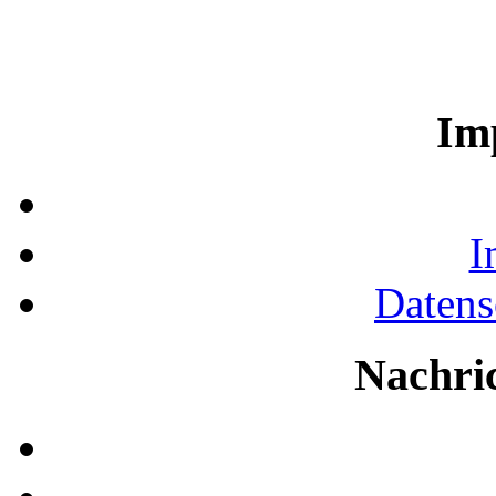
Im
I
Datens
Nachri