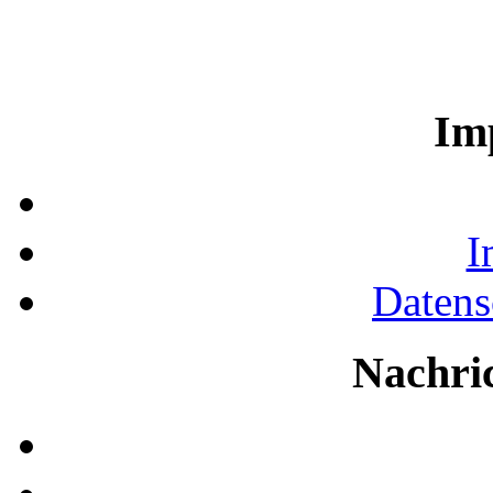
Im
I
Datens
Nachri